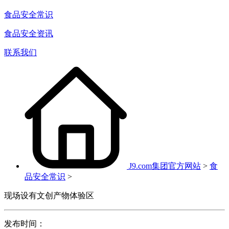
食品安全常识
食品安全资讯
联系我们
J9.com集团官方网站
>
食
品安全常识
>
现场设有文创产物体验区
发布时间：