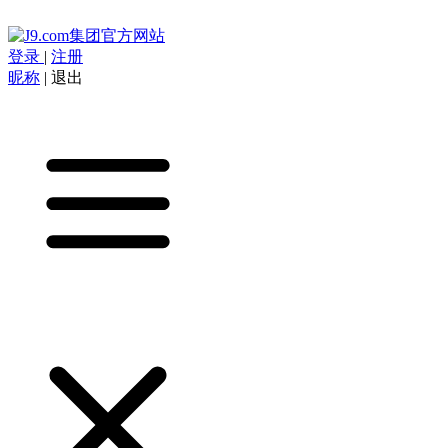
登录
|
注册
昵称
|
退出