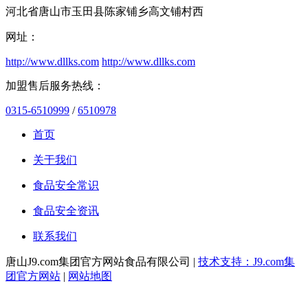
河北省唐山市玉田县陈家铺乡高文铺村西
网址：
http://www.dllks.com
http://www.dllks.com
加盟售后服务热线：
0315-6510999
/
6510978
首页
关于我们
食品安全常识
食品安全资讯
联系我们
唐山J9.com集团官方网站食品有限公司 |
技术支持：J9.com集
团官方网站
|
网站地图